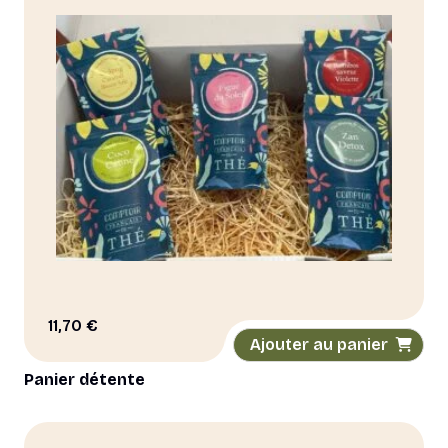
peuvent
être
choisies
sur
la
page
du
produit
11,70
€
Ajouter au panier
Panier détente