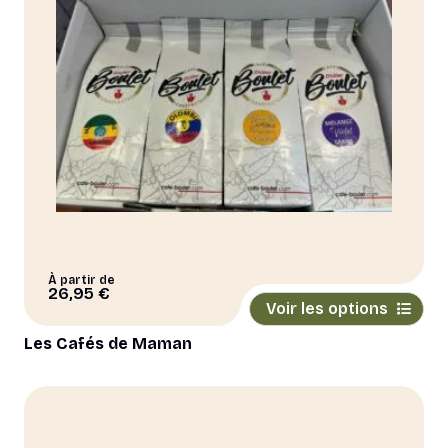
À partir de
Ce
26,95
€
Voir les options
produit
a
Les Cafés de Maman
plusieurs
variations.
Les
options