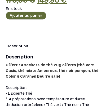
179,90
€
149,90
€
En stock
prix
prix
quantité
Ajouter au panier
de
initial
actuel
Théière
Riviera
était :
est :
&
Bar
179,90 €.
149,90 €.
Description
Jaipur
Inox
Description
Offert : 4 sachets de thé 20g offerts (thé Vert
Oasis, thé mixte Amoureux, thé noir pompon, thé
Oolong Caramel Beurre salé)
Description
• L’Experte Thé
* 4 préparations avec température et durée
d’infusion préréglées : Thé vert / Thé noir / Thé