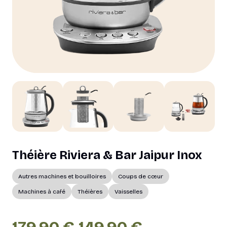
Théière Riviera & Bar Jaipur Inox
Autres machines et bouilloires
Coups de cœur
Machines à café
Théières
Vaisselles
Le
Le