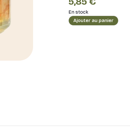
5,85
€
En stock
quantité
Ajouter au panier
de
Crêpes
Rhum
Vanille
-
100g