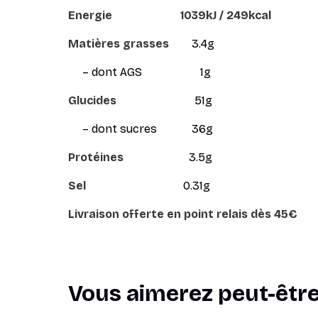
Energie
1039kJ / 249kcal
Matières grasses
3.4g
– dont AGS
1g
Glucides
51g
– dont sucres
36g
Protéines
3.5g
Sel
0.31g
Livraison offerte en point relais dès 45€
Vous aimerez peut-êtr