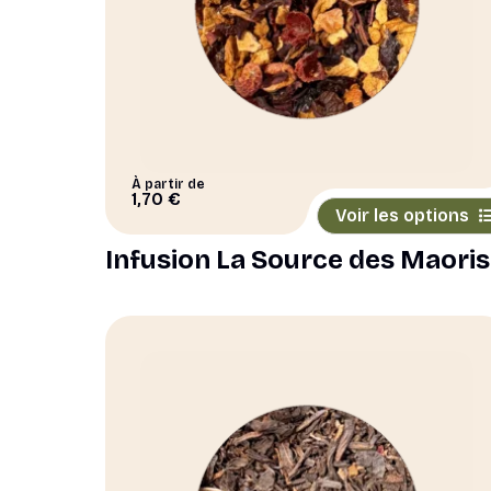
À partir de
Ce
1,70
€
Voir les options
produit
a
Infusion La Source des Maoris
plusieurs
variations.
Les
options
peuvent
être
choisies
sur
la