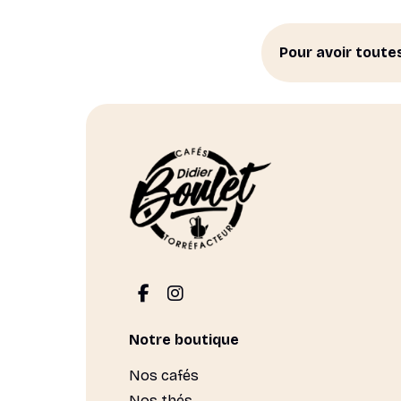
la
page
du
Pour avoir toute
produit
Notre boutique
Nos cafés
Nos thés