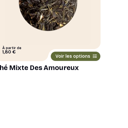
À partir de
Ce
1,80
€
Voir les options
produit
a
hé Mixte Des Amoureux
plusieurs
variations.
Les
options
peuvent
être
choisies
sur
la