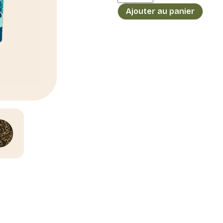
de
Ajouter au panier
Infusion
Tilleul
Menthe