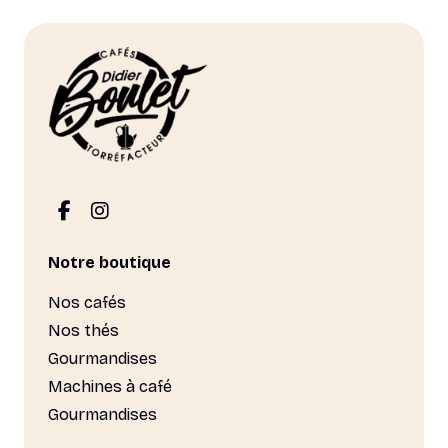
la
page
du
produit
Notre boutique
Nos cafés
Nos thés
Gourmandises
Machines à café
Gourmandises