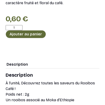
caractère fruité et floral du café.
0,60
€
quantité
de
Ajouter au panier
Sachet
Délicatesse
de
Rooibos
et
Description
Café
par
Description
Nina
À l’unité, Découvrez toutes les saveurs du Rooibos
Métayer
Café !
Poids net : 2g
Un rooibos associé au Moka d’Ethiopie