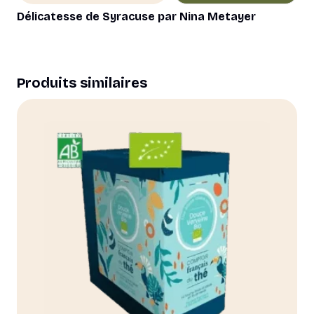
a
Délicatesse de Syracuse par Nina Metayer
plusieurs
variations.
Les
options
Produits similaires
peuvent
être
choisies
sur
la
page
du
produit