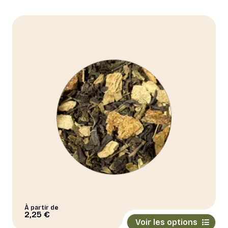
À partir de
Ce
2,25
€
Voir les options
produit