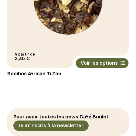
À partir de
Ce
2,35
€
Voir les options
produit
a
Rooibos African Ti Zan
plusieurs
variations.
Les
options
peuvent
être
Pour avoir toutes les news Café Boulet
choisies
Je m'inscris à la newsletter
sur