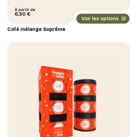
À partir de
Ce
6,50
€
Voir les options
produit
a
Café mélange Suprême
plusieurs
variations.
Les
options
peuvent
être
choisies
sur
la
page
du
produit