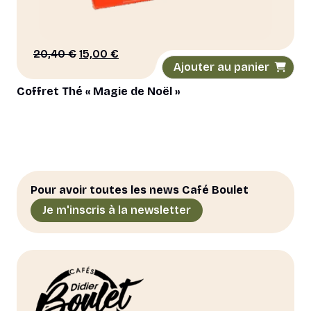
Le
Le
20,40
€
15,00
€
Ajouter au panier
prix
prix
initial
actuel
Coffret Thé « Magie de Noël »
était :
est :
20,40 €.
15,00 €.
Pour avoir toutes les news Café Boulet
Je m'inscris à la newsletter