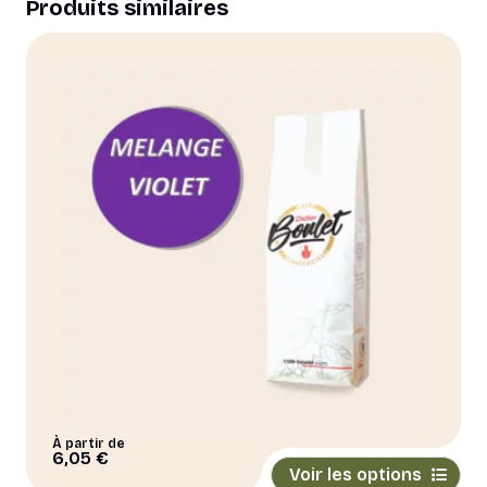
Produits similaires
À partir de
Ce
6,05
€
Voir les options
produit