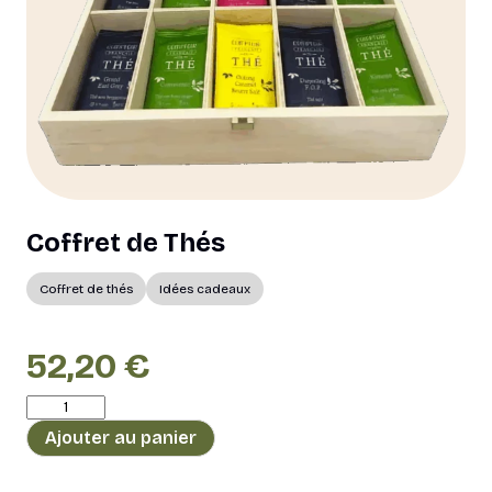
Coffret de Thés
Coffret de thés
Idées cadeaux
52,20
€
quantité
de
Ajouter au panier
Coffret
de