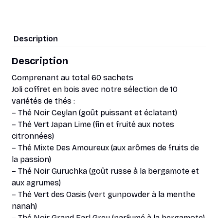
Thés
Description
Description
Comprenant au total 60 sachets
Joli coffret en bois avec notre sélection de 10
variétés de thés :
– Thé Noir Ceylan (goût puissant et éclatant)
– Thé Vert Japan Lime (fin et fruité aux notes
citronnées)
– Thé Mixte Des Amoureux (aux arômes de fruits de
la passion)
– Thé Noir Guruchka (goût russe à la bergamote et
aux agrumes)
– Thé Vert des Oasis (vert gunpowder à la menthe
nanah)
– Thé Noir Grand Earl Grey (parfumé à la bergamote)