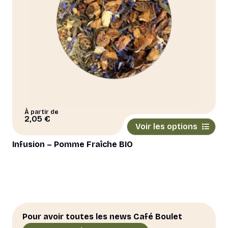
la
page
du
produit
À partir de
Ce
2,05
€
Voir les options
produit
a
Infusion – Pomme Fraîche BIO
plusieurs
variations.
Les
options
peuvent
être
Pour avoir toutes les news Café Boulet
choisies