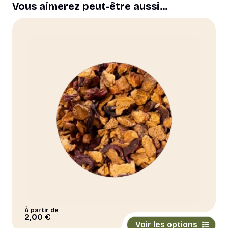
Vous aimerez peut-être aussi…
À partir de
Ce
2,00
€
Voir les options
produit