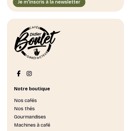
Je m'inscris à la newsletter
sur
la
page
du
produit
Notre boutique
Nos cafés
Nos thés
Gourmandises
Machines à café