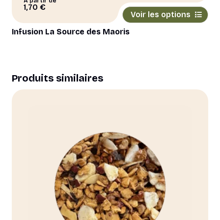
À partir de
Ce
1,70
€
Voir les options
produit
a
Infusion La Source des Maoris
plusieurs
variations.
Les
options
Produits similaires
peuvent
être
choisies
sur
la
page
du
produit