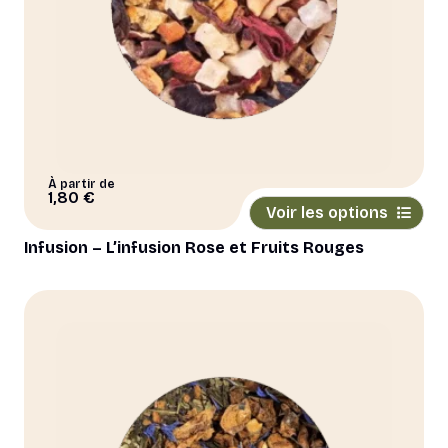
du
produit
À partir de
Ce
1,80
€
Voir les options
produit
a
Infusion – L’infusion Rose et Fruits Rouges
plusieurs
variations.
Les
options
peuvent
être
choisies
sur