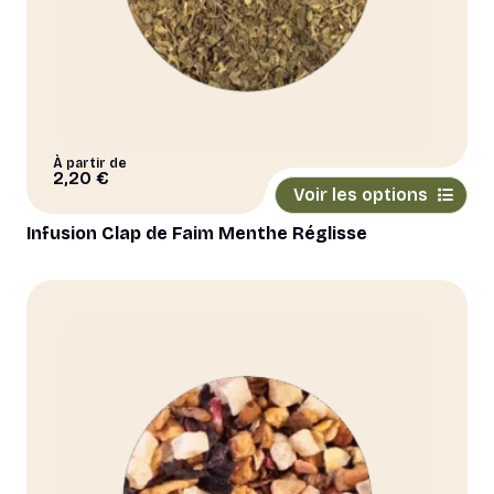
produit
À partir de
Ce
2,20
€
Voir les options
produit
a
Infusion Clap de Faim Menthe Réglisse
plusieurs
variations.
Les
options
peuvent
être
choisies
sur
la
page