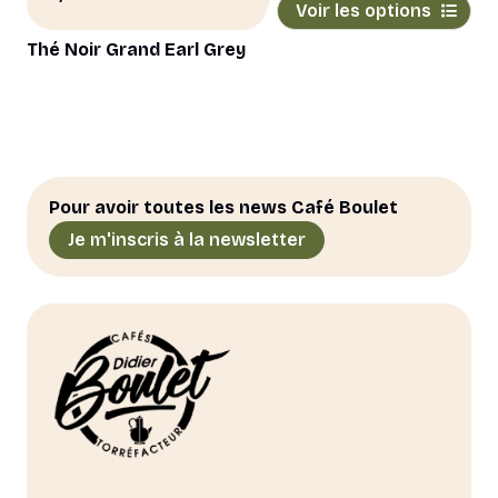
Voir les options
produit
a
Thé Noir Grand Earl Grey
plusieurs
variations.
Les
options
peuvent
être
Pour avoir toutes les news Café Boulet
choisies
Je m'inscris à la newsletter
sur
la
page
du
produit