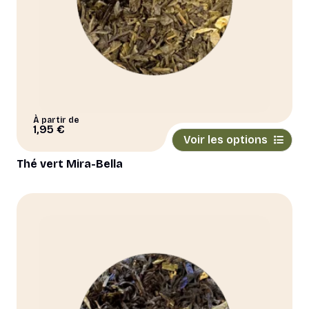
À partir de
Ce
1,95
€
Voir les options
produit
a
Thé vert Mira-Bella
plusieurs
variations.
Les
options
peuvent
être
choisies
sur
la