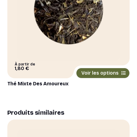
page
du
produit
À partir de
Ce
1,80
€
Voir les options
produit
a
Thé Mixte Des Amoureux
plusieurs
variations.
Les
options
Produits similaires
peuvent
être
choisies