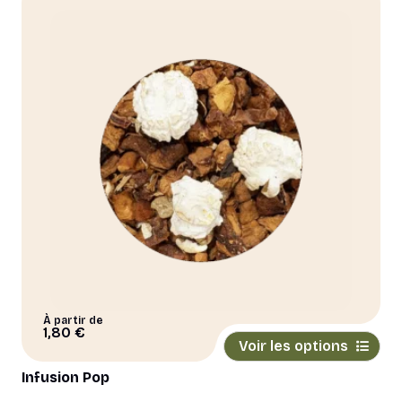
Les
options
peuvent
être
choisies
sur
la
page
du
produit
À partir de
Ce
1,80
€
Voir les options
produit
a
Infusion Pop
plusieurs