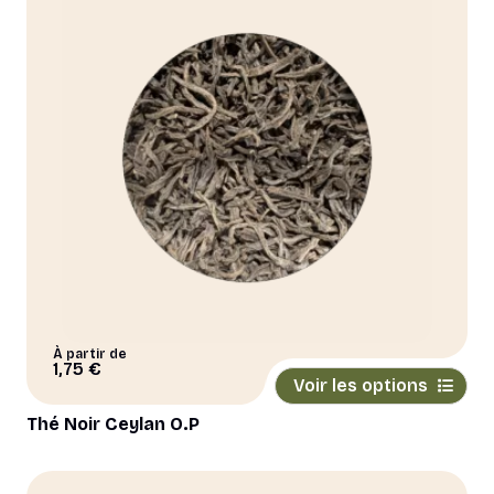
sur
la
page
du
produit
À partir de
Ce
1,75
€
Voir les options
produit
a
Thé Noir Ceylan O.P
plusieurs
variations.