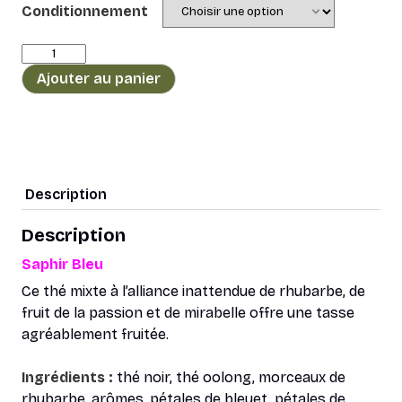
Conditionnement
quantité
de
Ajouter au panier
Thé
Mixte
Saphir
bleu
Description
Description
Saphir Bleu
Ce thé mixte à l’alliance inattendue de rhubarbe, de
fruit de la passion et de mirabelle offre une tasse
agréablement fruitée.
Ingrédients :
thé noir, thé oolong, morceaux de
rhubarbe, arômes, pétales de bleuet, pétales de